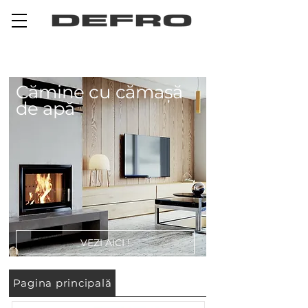
Cămine cu cămașă
de apă
VEZI AICI !
Pagina principală
Sobe