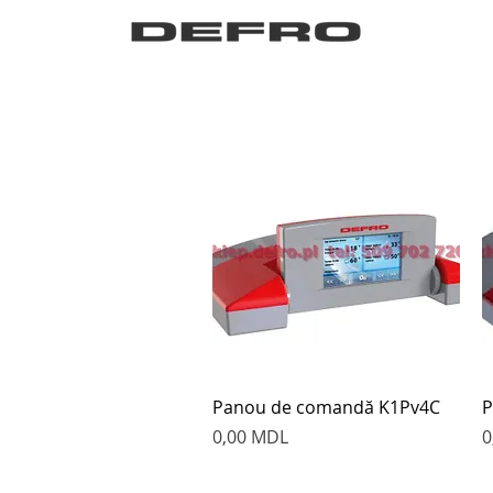
Быстрый просмотр
Panou de comandă K1Pv4C
P
Цена
Ц
0,00 MDL
0