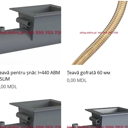
Быстрый просмотр
Быстрый просмотр
eavă pentru șnăc l=440 ABM
Țeavă gofrată 60 мм
 SLIM
Цена
0,00 MDL
ена
,00 MDL