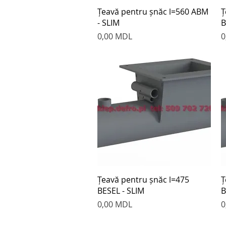
Быстрый просмотр
Țeavă pentru șnăc l=560 ABM
Ț
- SLIM
B
Цена
Ц
0,00 MDL
0
Быстрый просмотр
Țeavă pentru șnăc l=475
Ț
BESEL - SLIM
B
Цена
Ц
0,00 MDL
0