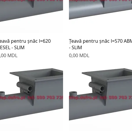
Быстрый просмотр
Быстрый просмотр
eavă pentru șnăc l=620
Țeavă pentru șnăc l=570 AB
ESEL - SLIM
- SLIM
ена
Цена
,00 MDL
0,00 MDL