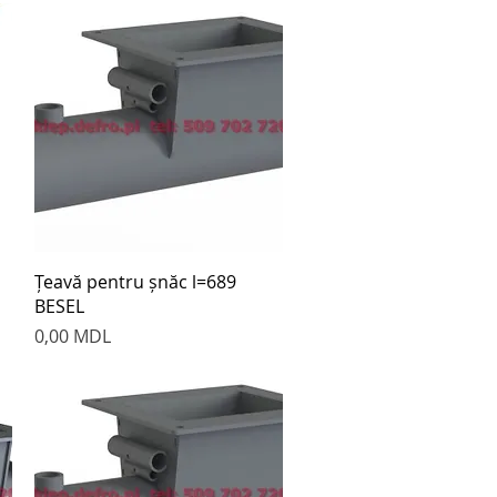
Быстрый просмотр
Țeavă pentru șnăc l=689
BESEL
Цена
0,00 MDL