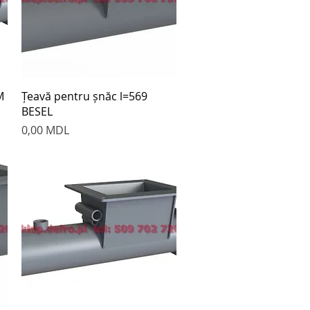
Быстрый просмотр
M
Țeavă pentru șnăc l=569
BESEL
Цена
0,00 MDL