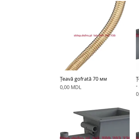
Быстрый просмотр
Țeavă gofrată 70 мм
Ț
-
Цена
0,00 MDL
Ц
0