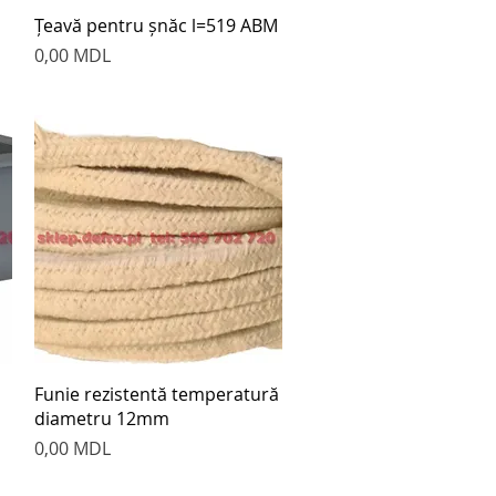
Быстрый просмотр
Țeavă pentru șnăc l=519 ABM
Цена
0,00 MDL
Быстрый просмотр
Funie rezistentă temperatură
diametru 12mm
Цена
0,00 MDL