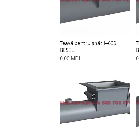
Быстрый просмотр
Țeavă pentru șnăc l=639
Ț
BESEL
B
Цена
Ц
0,00 MDL
0