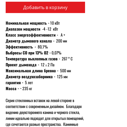
Добавить в корзину
Номинальная мощность -
10 кВт
Диапазон мощности
-4 -12 кВт
Класс энергоэффективности -
А +
Диаметр дымового канала -
200 мм
Эффективность
-
80,1%
Выбросы CO при 13% O2 -
0,07%
Температура выхлопных газов -
267 ° С
Проект дымохода -
12 ± 2 Па
Максимальная длина бревна -
500 мм
Диаметр воздухозаборника -
125 мм
гарантия -
5 лет
Масса -
~ 235 кг
Серия стеклянных вставок на левой стороне в
соответствии с современным дизайном. Благодаря
видению двухстороннего камина и черного стекла,
линии идеально подходят для открытых помещений,
где сочетаются разные пространства. Каминные