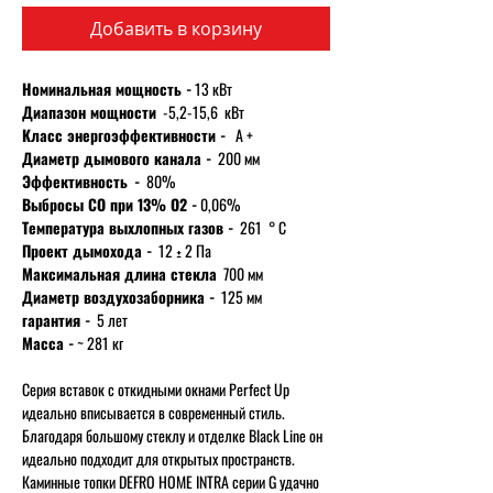
Добавить в корзину
Номинальная мощность -
13 кВт
Диапазон мощности
-5,2-15,6 кВт
Класс энергоэффективности -
А +
Диаметр дымового канала -
200 мм
Эффективность
-
80%
Выбросы CO при 13% O2 -
0,06%
Температура выхлопных газов -
261 ° C
Проект дымохода -
12 ± 2 Па
Максимальная длина стекла
700 мм
Диаметр воздухозаборника -
125 мм
гарантия -
5 лет
Масса -
~ 281 кг
Серия вставок с откидными окнами Perfect Up
идеально вписывается в современный стиль.
Благодаря большому стеклу и отделке Black Line он
идеально подходит для открытых пространств.
Каминные топки DEFRO HOME INTRA серии G удачно