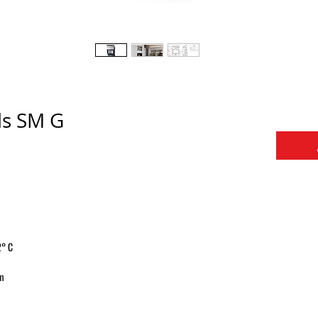
ls SM G
° C
m