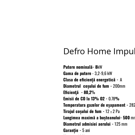
Defro Home Impu
Putere nominală- 8
kW
Gama de putere
- 3,2-9,6 kW
Clasa de eficiență energetică -
A
Diametrul coșului de fum -
200mm
Eficienţă - 80,2
%
Emisii de CO la 13% O2 -
0.78
%
Temperatura gazelor de eșapament -
282
Tirajul coșului de fum -
12 ± 2 Pa
Lungimea maximă a bușteanului- 500
m
Diametrul admisiei aerului -
125 mm
Garanție -
5 ani