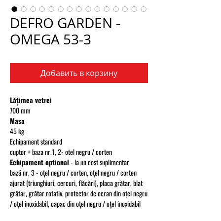
DEFRO GARDEN -
OMEGA 53-3
Добавить в корзину
Lățimea vetrei
700 mm
Masa
45 kg
Echipament standard
cuptor + baza nr.1, 2- otel negru / corten
Echipament optional
- la un cost suplimentar
bază nr. 3 - oțel negru / corten, oțel negru / corten
ajurat (triunghiuri, cercuri, flăcări), placa grătar, blat
grătar, grătar rotativ, protector de ecran din oțel negru
/ oțel inoxidabil, capac din oțel negru / oțel inoxidabil