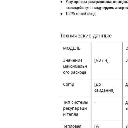
Рекуператоры размораживания оснащены 
взаимодействует с модулируемым нагрев
100% летний обход.
Технические данные
МОДЕЛЬ
D
Значение
[м3 / ч]
3
максимальн
ого расхода
Comp
[До
д
свидания]
Тип системы
-
д
рекупераци
и тепла
Тепловая
[%]
8