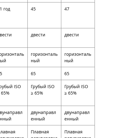
1 год
45
47
вести
двести
двести
оризонталь
горизонталь
горизонталь
ный
ный
ный
5
65
65
рубый ISO
Грубый ISO
Грубый ISO
 65%
≥ 65%
≥ 65%
вунаправл
двунаправл
двунаправл
енный
енный
енный
лавная
Плавная
Плавная