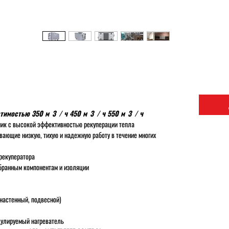
стимостью 350 м
3
/ ч 450 м
3
/ ч 550 м
3
/ ч
ик с высокой эффективностью рекуперации тепла
ающие низкую, тихую и надежную работу в течение многих
рекуператора
обранным компонентам и изоляции
 настенный, подвесной)
дулируемый нагреватель