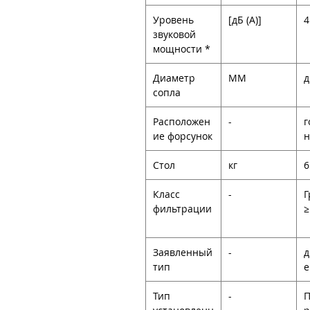
Уровень
[дБ (А)]
4
звуковой
мощности *
Диаметр
ММ
д
сопла
Расположен
-
г
ие форсунок
Стол
кг
6
Класс
-
Г
фильтрации
≥
Заявленный
-
д
тип
Тип
-
П