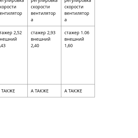
егулировка
регулировка
регулировка
корости
скорости
скорости
ентилятор
вентилятор
вентилятор
а
а
тажер 2,52
стажер 2,93
стажер 1.06
внешний
внешний
внешний
,43
2,40
1,60
 ТАКЖЕ
А ТАКЖЕ
А ТАКЖЕ
осы
Воздушные каминные топки
Кон
Мун.
й загрузкой
Камин с водяной рубашкой