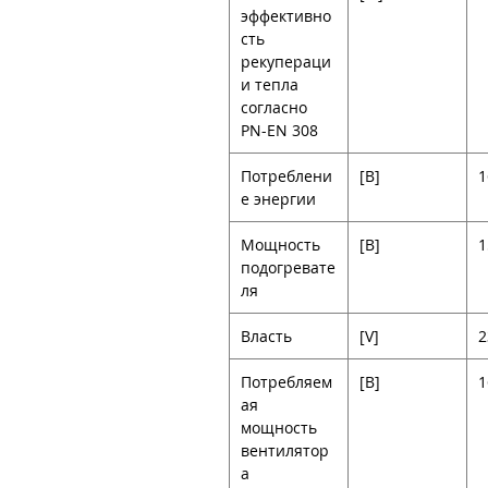
эффективно
сть
рекупераци
и тепла
согласно
PN-EN 308
Потреблени
[В]
1
е энергии
Мощность
[В]
1
подогревате
ля
Власть
[V]
2
Потребляем
[В]
1
ая
мощность
вентилятор
а