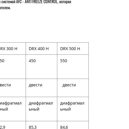
системой AFC - ANTI FREEZE CONTROL, которая
ателем.
RX 300 H
DRX 400 H
DRX 500 H
50
450
550
вести
двести
двести
иафрагмал
диафрагмал
диафрагмал
ьный
ьный
ьный
2,9
85,3
84,6