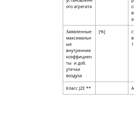
установленн
р
ого агрегата
с
в
а
Заявленные
[%]
с
максимальн
ые
1
внутренние
коэффициен
ты
и доб.
утечки
воздуха
Класс JZE **
А
О компании
Тепловые нас
Сервис
Котлы с ручно