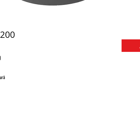
D200
)
dură