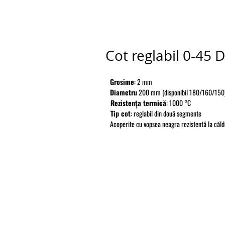
Cot reglabil 0-45 
Grosime
: 2 mm
Diametru
200 mm (disponibil 180/160/150
Rezistența termică
: 1000 °C
Tip cot
: reglabil din două segmente
Acoperite cu vopsea neagra rezistentă la căl