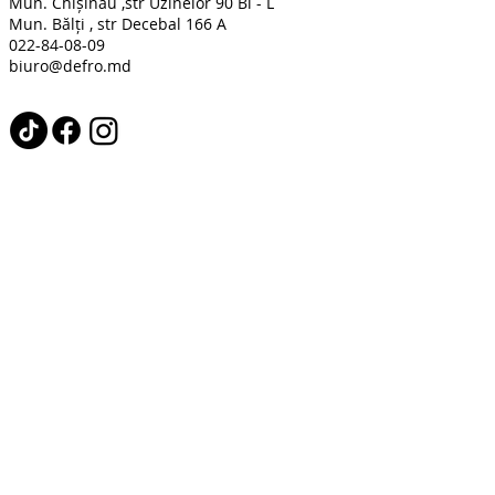
Mun. Chișinău ,str Uzinelor 90 Bl - L
Mun. Bălți , str Decebal 166 A
022-84-08-09
biuro@defro.md