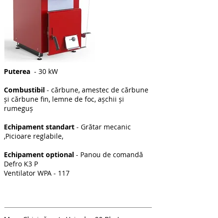
Puterea
- 30 kW
Combustibil
- cărbune, amestec de cărbune
și cărbune fin, lemne de foc, așchii și
rumeguș
Echipament standart
- Grătar mecanic
,Picioare reglabile,
Echipament optional
- Panou de comandă
Defro K3 P
Ventilator WPA - 117
Date de contact