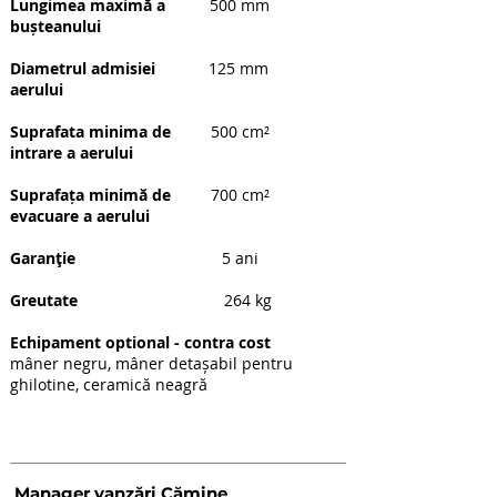
Lungimea maximă a
500 mm
bușteanului
Diametrul admisiei
125 mm
aerului
Suprafata minima de
500 cm²
intrare a aerului
Suprafața minimă de
700 cm²
evacuare a aerului
Garanţie
5 ani
Greutate
264 kg
Echipament optional - contra cost
mâner negru, mâner detașabil pentru
ghilotine, ceramică neagră
Date de contact
Manager vanzări Cămine