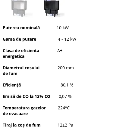
Puterea nominală
10 kW
Gama de putere
4 - 12 kW
Clasa de eficienta
A+
energetica
Diametrul coșului
200 mm
de fum
Eficienţă
80,1 %
Emisii de CO la 13% O2
0,07 %
Temperatura gazelor
224°C
de evacuare
Tiraj la coș de fum
12±2 Pa