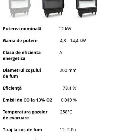
Puterea nominală
12 kW
Gama de putere
4,8 - 14,4 kW
Clasa de eficienta
A
energetica
Diametrul coșului
200 mm
de fum
Eficienţă
78,4 %
Emisii de CO la 13% O2
0,049 %
Temperatura gazelor
258°C
de evacuare
Tiraj la coș de fum
12±2 Pa