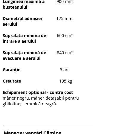
Lungimea maximă a
900 mm
bușteanului
Diametrul admisiei
125 mm
aerului
Suprafata minima de
600 cm²
intrare a aerului
Suprafața minimă de
840 cm²
evacuare a aerului
Garanţie
5 ani
Greutate
195 kg
Echipament optional - contra cost
mâner negru, mâner detașabil pentru
ghilotine, ceramică neagră
Date de contact
Manager vanzări Cămine