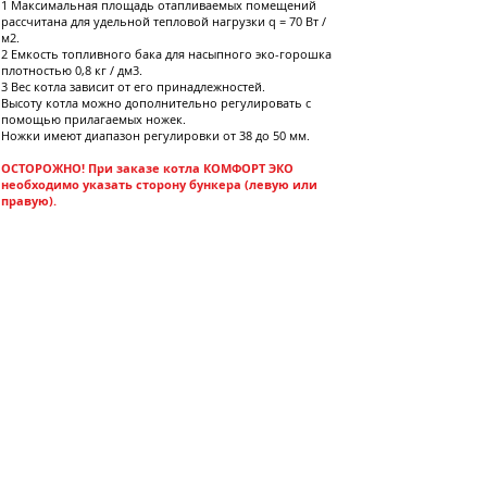
1 Максимальная площадь отапливаемых помещений
рассчитана для удельной тепловой нагрузки q = 70 Вт /
м2.
2 Емкость топливного бака для насыпного эко-горошка
плотностью 0,8 кг / дм3.
3 Вес котла зависит от его принадлежностей.
Высоту котла можно дополнительно регулировать с
помощью прилагаемых ножек.
Ножки имеют диапазон регулировки от 38 до 50 мм.
ОСТОРОЖНО! При заказе котла КОМФОРТ ЭКО
необходимо указать сторону бункера (левую или
правую).
О компании
Сервис
БЛОГИ
портфель
Аксессуар
Тепловые насосы
Котлы с ручной загрузкой
Котлы с автозагрузкой (Уголь)